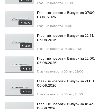
14:25
Главные новости
08:00
Главные новости. Выпуск за 07:00,
07.08.2026
10:04
Главные новости
07:00
Главные новости. Выпуск за 22:31,
06.08.2026
4:50
Главные новости
06 авг, 22:31
Главные новости. Выпуск за 22:00,
06.08.2026
5:18
Главные новости
06 авг, 22:00
Главные новости. Выпуск за 21:00,
06.08.2026
4:51
Главные новости
06 авг, 21:00
Главные новости. Выпуск за 18:45,
06.08.2026