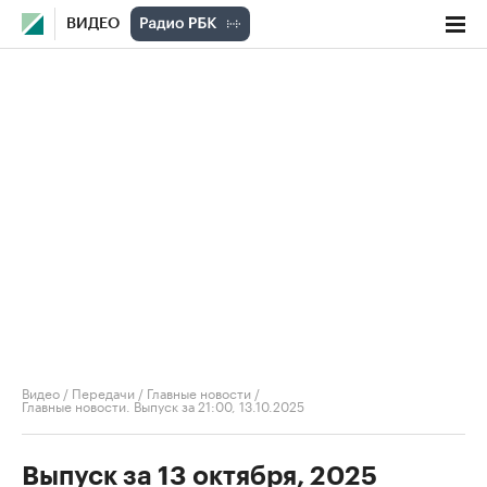
ВИДЕО
Видео
/
Передачи
/
Главные новости
/
Главные новости. Выпуск за 21:00, 13.10.2025
Выпуск за 13 октября, 2025