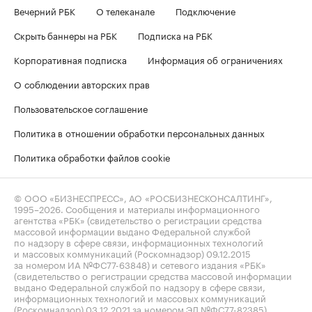
Вечерний РБК
О телеканале
Подключение
Скрыть баннеры на РБК
Подписка на РБК
Корпоративная подписка
Информация об ограничениях
О соблюдении авторских прав
Пользовательское соглашение
Политика в отношении обработки персональных данных
Политика обработки файлов cookie
© ООО «БИЗНЕСПРЕСС», АО «РОСБИЗНЕСКОНСАЛТИНГ»,
1995–2026
. Сообщения и материалы информационного
агентства «РБК» (свидетельство о регистрации средства
массовой информации выдано Федеральной службой
по надзору в сфере связи, информационных технологий
и массовых коммуникаций (Роскомнадзор) 09.12.2015
за номером ИА №ФС77-63848) и сетевого издания «РБК»
(свидетельство о регистрации средства массовой информации
выдано Федеральной службой по надзору в сфере связи,
информационных технологий и массовых коммуникаций
(Роскомнадзор) 03.12.2021 за номером ЭЛ №ФС77-82385)