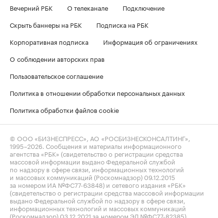
Вечерний РБК
О телеканале
Подключение
Скрыть баннеры на РБК
Подписка на РБК
Корпоративная подписка
Информация об ограничениях
О соблюдении авторских прав
Пользовательское соглашение
Политика в отношении обработки персональных данных
Политика обработки файлов cookie
© ООО «БИЗНЕСПРЕСС», АО «РОСБИЗНЕСКОНСАЛТИНГ»,
1995–2026
. Сообщения и материалы информационного
агентства «РБК» (свидетельство о регистрации средства
массовой информации выдано Федеральной службой
по надзору в сфере связи, информационных технологий
и массовых коммуникаций (Роскомнадзор) 09.12.2015
за номером ИА №ФС77-63848) и сетевого издания «РБК»
(свидетельство о регистрации средства массовой информации
выдано Федеральной службой по надзору в сфере связи,
информационных технологий и массовых коммуникаций
(Роскомнадзор) 03.12.2021 за номером ЭЛ №ФС77-82385)