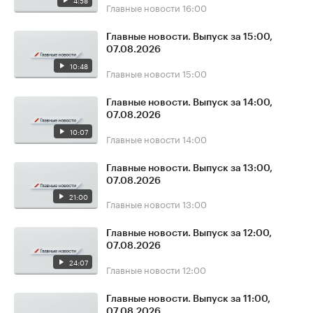
4:58
Главные новости
16:00
Главные новости. Выпуск за 15:00,
07.08.2026
10:48
Главные новости
15:00
Главные новости. Выпуск за 14:00,
07.08.2026
10:07
Главные новости
14:00
Главные новости. Выпуск за 13:00,
07.08.2026
21:00
Главные новости
13:00
Главные новости. Выпуск за 12:00,
07.08.2026
24:07
Главные новости
12:00
Главные новости. Выпуск за 11:00,
07.08.2026