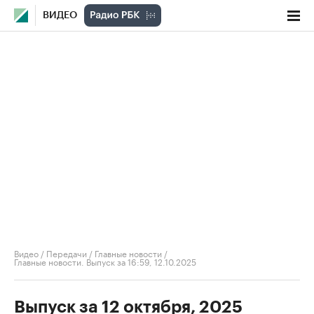
ВИДЕО
Видео
/
Передачи
/
Главные новости
/
Главные новости. Выпуск за 16:59, 12.10.2025
Выпуск за 12 октября, 2025