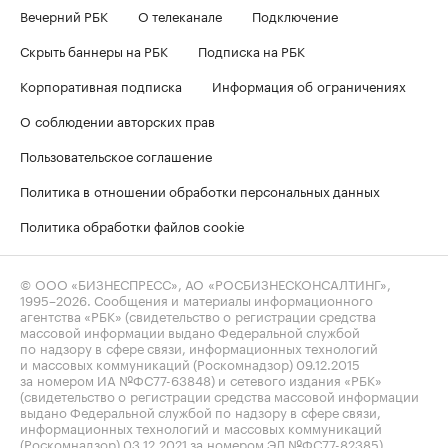
Вечерний РБК
О телеканале
Подключение
Скрыть баннеры на РБК
Подписка на РБК
Корпоративная подписка
Информация об ограничениях
О соблюдении авторских прав
Пользовательское соглашение
Политика в отношении обработки персональных данных
Политика обработки файлов cookie
© ООО «БИЗНЕСПРЕСС», АО «РОСБИЗНЕСКОНСАЛТИНГ»,
1995–2026
. Сообщения и материалы информационного
агентства «РБК» (свидетельство о регистрации средства
массовой информации выдано Федеральной службой
по надзору в сфере связи, информационных технологий
и массовых коммуникаций (Роскомнадзор) 09.12.2015
за номером ИА №ФС77-63848) и сетевого издания «РБК»
(свидетельство о регистрации средства массовой информации
выдано Федеральной службой по надзору в сфере связи,
информационных технологий и массовых коммуникаций
(Роскомнадзор) 03.12.2021 за номером ЭЛ №ФС77-82385)