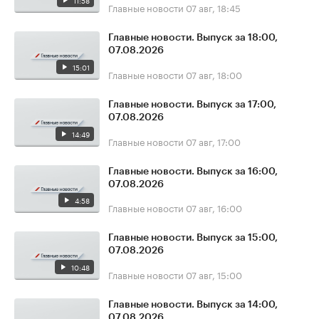
11:58
Главные новости
07 авг, 18:45
Главные новости. Выпуск за 18:00,
07.08.2026
15:01
Главные новости
07 авг, 18:00
Главные новости. Выпуск за 17:00,
07.08.2026
14:49
Главные новости
07 авг, 17:00
Главные новости. Выпуск за 16:00,
07.08.2026
4:58
Главные новости
07 авг, 16:00
Главные новости. Выпуск за 15:00,
07.08.2026
10:48
Главные новости
07 авг, 15:00
Главные новости. Выпуск за 14:00,
07.08.2026