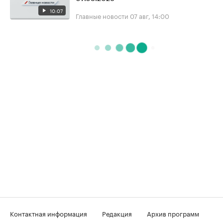
10:07
Главные новости
07 авг, 14:00
Контактная информация
Редакция
Архив программ