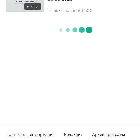
10:23
Главные новости
14:00
Контактная информация
Редакция
Архив программ