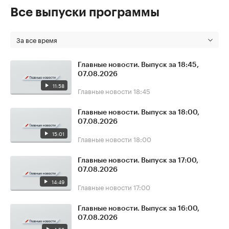
Все выпуски программы
За все время
Главные новости. Выпуск за 18:45,
07.08.2026
11:58
Главные новости
18:45
Главные новости. Выпуск за 18:00,
07.08.2026
15:01
Главные новости
18:00
Главные новости. Выпуск за 17:00,
07.08.2026
14:49
Главные новости
17:00
Главные новости. Выпуск за 16:00,
07.08.2026