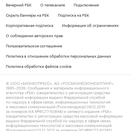
Вечерний РБК
О телеканале
Подключение
Скрыть баннеры на РБК
Подписка на РБК
Корпоративная подписка
Информация об ограничениях
О соблюдении авторских прав
Пользовательское соглашение
Политика в отношении обработки персональных данных
Политика обработки файлов cookie
© ООО «БИЗНЕСПРЕСС», АО «РОСБИЗНЕСКОНСАЛТИНГ»,
1995–2026
. Сообщения и материалы информационного
агентства «РБК» (свидетельство о регистрации средства
массовой информации выдано Федеральной службой
по надзору в сфере связи, информационных технологий
и массовых коммуникаций (Роскомнадзор) 09.12.2015
за номером ИА №ФС77-63848) и сетевого издания «РБК»
(свидетельство о регистрации средства массовой информации
выдано Федеральной службой по надзору в сфере связи,
информационных технологий и массовых коммуникаций
(Роскомнадзор) 03.12.2021 за номером ЭЛ №ФС77-82385)