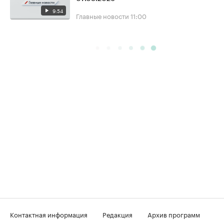
9:54
Главные новости
11:00
Контактная информация
Редакция
Архив программ