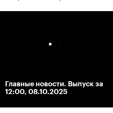
00:00
/
00:00
Главные новости. Выпуск за
12:00, 08.10.2025