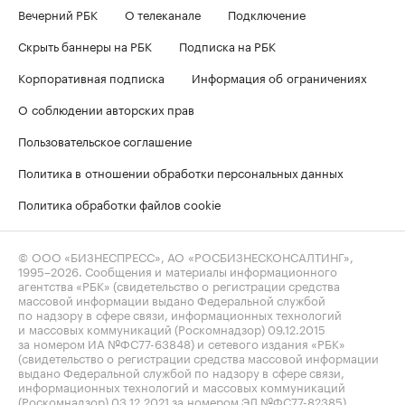
Вечерний РБК
О телеканале
Подключение
Скрыть баннеры на РБК
Подписка на РБК
Корпоративная подписка
Информация об ограничениях
О соблюдении авторских прав
Пользовательское соглашение
Политика в отношении обработки персональных данных
Политика обработки файлов cookie
© ООО «БИЗНЕСПРЕСС», АО «РОСБИЗНЕСКОНСАЛТИНГ»,
1995–2026
. Сообщения и материалы информационного
агентства «РБК» (свидетельство о регистрации средства
массовой информации выдано Федеральной службой
по надзору в сфере связи, информационных технологий
и массовых коммуникаций (Роскомнадзор) 09.12.2015
за номером ИА №ФС77-63848) и сетевого издания «РБК»
(свидетельство о регистрации средства массовой информации
выдано Федеральной службой по надзору в сфере связи,
информационных технологий и массовых коммуникаций
(Роскомнадзор) 03.12.2021 за номером ЭЛ №ФС77-82385)