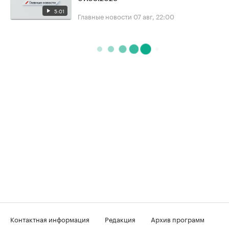
5:01
Главные новости
07 авг, 22:00
Контактная информация
Редакция
Архив программ