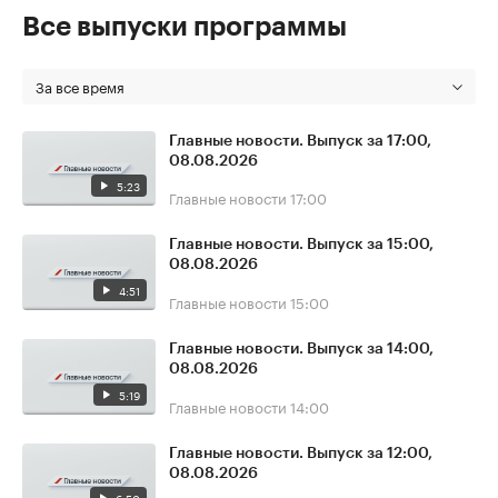
Все выпуски программы
За все время
Главные новости. Выпуск за 17:00,
08.08.2026
5:23
Главные новости
17:00
Главные новости. Выпуск за 15:00,
08.08.2026
4:51
Главные новости
15:00
Главные новости. Выпуск за 14:00,
08.08.2026
5:19
Главные новости
14:00
Главные новости. Выпуск за 12:00,
08.08.2026