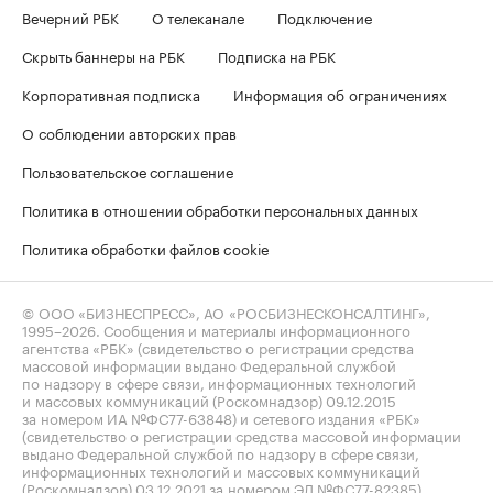
Вечерний РБК
О телеканале
Подключение
Скрыть баннеры на РБК
Подписка на РБК
Корпоративная подписка
Информация об ограничениях
О соблюдении авторских прав
Пользовательское соглашение
Политика в отношении обработки персональных данных
Политика обработки файлов cookie
© ООО «БИЗНЕСПРЕСС», АО «РОСБИЗНЕСКОНСАЛТИНГ»,
1995–2026
. Сообщения и материалы информационного
агентства «РБК» (свидетельство о регистрации средства
массовой информации выдано Федеральной службой
по надзору в сфере связи, информационных технологий
и массовых коммуникаций (Роскомнадзор) 09.12.2015
за номером ИА №ФС77-63848) и сетевого издания «РБК»
(свидетельство о регистрации средства массовой информации
выдано Федеральной службой по надзору в сфере связи,
информационных технологий и массовых коммуникаций
(Роскомнадзор) 03.12.2021 за номером ЭЛ №ФС77-82385)