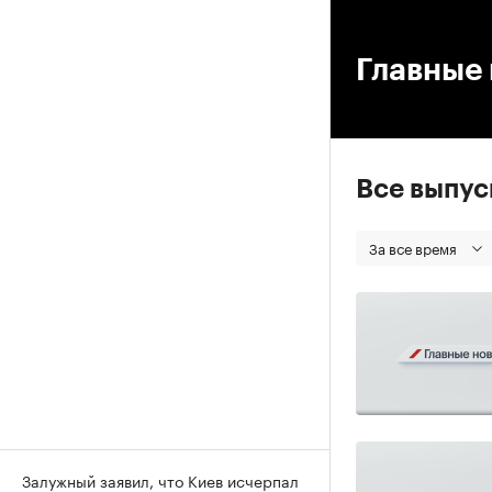
00
Главные 
Все выпу
За все время
Залужный заявил, что Киев исчерпал