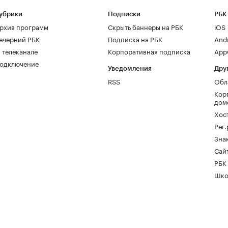
убрики
Подписки
РБК
рхив программ
Скрыть баннеры на РБК
iOS
ечерний РБК
Подписка на РБК
And
 телеканале
Корпоративная подписка
AppG
одключение
Уведомления
Дру
RSS
Обл
Кор
дом
Хос
Рег
Зна
Сайт
РБК
Шко