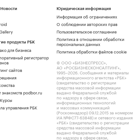
 Новости
Юридическая информация
Информация об ограничениях
roid
О соблюдении авторских прав
allery
Пользовательское соглашение
Политика в отношении обработки
гие продукты РБК
персональных данных
ако для бизнеса
Политика обработки файлов cookie
поративный регистратор
енов
© ООО «БИЗНЕСПРЕСС»,
АО «РОСБИЗНЕСКОНСАЛТИНГ»,
тинг сайтов
1995–2026
. Сообщения и материалы
.решения
информационного агентства «РБК»
(свидетельство о регистрации
комства
средства массовой информации
 знакомств podbor.ru
выдано Федеральной службой
по надзору в сфере связи,
 Курсы
информационных технологий
ла управления РБК
и массовых коммуникаций
(Роскомнадзор) 09.12.2015 за номером
ИА №ФС77-63848) и сетевого издания
«РБК» (свидетельство о регистрации
средства массовой информации
выдано Федеральной службой
по надзору в сфере связи,