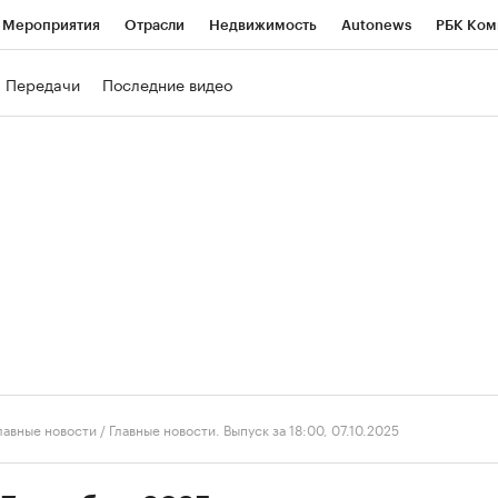
Мероприятия
Отрасли
Недвижимость
Autonews
РБК Ком
ние
РБК Курсы
РБК Life
Тренды
Визионеры
Национальн
Передачи
Последние видео
б
Исследования
Кредитные рейтинги
Франшизы
Газета
роверка контрагентов
Политика
Экономика
Бизнес
Техно
лавные новости
/
Главные новости. Выпуск за 18:00, 07.10.2025