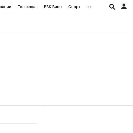
...
пании
Телеканал
РБК Вино
Спорт
ые проекты
Город
Стиль
Крипто
Спецпроекты СПб
логии и медиа
Финансы