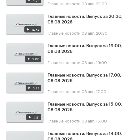
4:54
Главные новости
08 авг, 22:00
Главные новости. Выпуск за 20:30,
08.08.2026
14:54
Главные новости
08 авг, 20:30
Главные новости. Выпуск за 19:00,
08.08.2026
5:00
Главные новости
08 авг, 19:00
Главные новости. Выпуск за 17:00,
08.08.2026
5:23
Главные новости
08 авг, 17:00
Главные новости. Выпуск за 15:00,
08.08.2026
4:51
Главные новости
08 авг, 15:00
Главные новости. Выпуск за 14:00,
08.08.2026