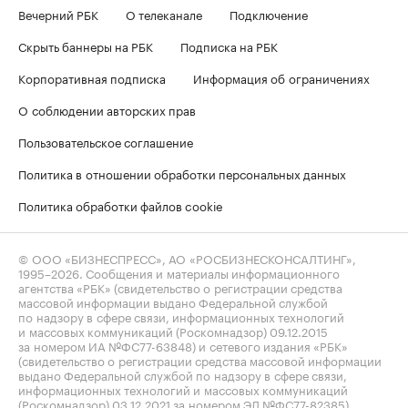
Вечерний РБК
О телеканале
Подключение
Скрыть баннеры на РБК
Подписка на РБК
Корпоративная подписка
Информация об ограничениях
О соблюдении авторских прав
Пользовательское соглашение
Политика в отношении обработки персональных данных
Политика обработки файлов cookie
© ООО «БИЗНЕСПРЕСС», АО «РОСБИЗНЕСКОНСАЛТИНГ»,
1995–2026
. Сообщения и материалы информационного
агентства «РБК» (свидетельство о регистрации средства
массовой информации выдано Федеральной службой
по надзору в сфере связи, информационных технологий
и массовых коммуникаций (Роскомнадзор) 09.12.2015
за номером ИА №ФС77-63848) и сетевого издания «РБК»
(свидетельство о регистрации средства массовой информации
выдано Федеральной службой по надзору в сфере связи,
информационных технологий и массовых коммуникаций
(Роскомнадзор) 03.12.2021 за номером ЭЛ №ФС77-82385)