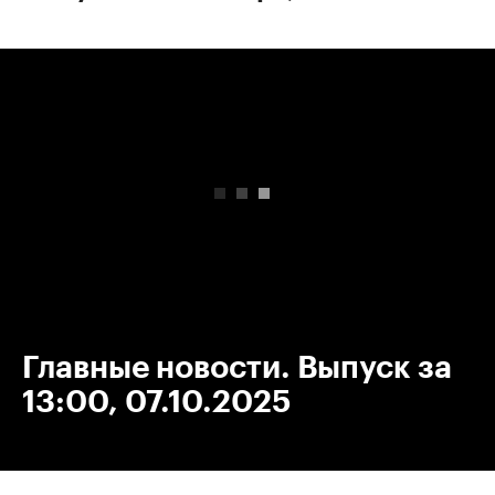
00:00
/
00:00
Главные новости. Выпуск за
13:00, 07.10.2025