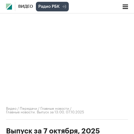
ВИДЕО
Видео
/
Передачи
/
Главные новости
/
Главные новости. Выпуск за 13:00, 07.10.2025
Выпуск за 7 октября, 2025