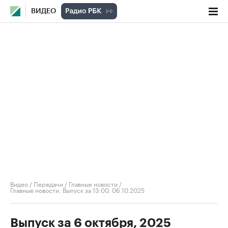
ВИДЕО
Видео
/
Передачи
/
Главные новости
/
Главные новости. Выпуск за 13:00, 06.10.2025
Выпуск за 6 октября, 2025