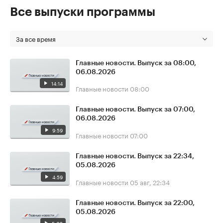
Все выпуски программы
За все время
Главные новости. Выпуск за 08:00,
06.08.2026
14:14
Главные новости
08:00
Главные новости. Выпуск за 07:00,
06.08.2026
9:59
Главные новости
07:00
Главные новости. Выпуск за 22:34,
05.08.2026
4:59
Главные новости
05 авг, 22:34
Главные новости. Выпуск за 22:00,
05.08.2026