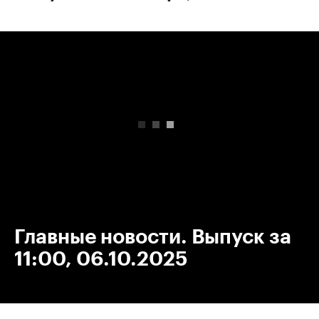
00:00
/
00:00
Главные новости. Выпуск за
11:00, 06.10.2025