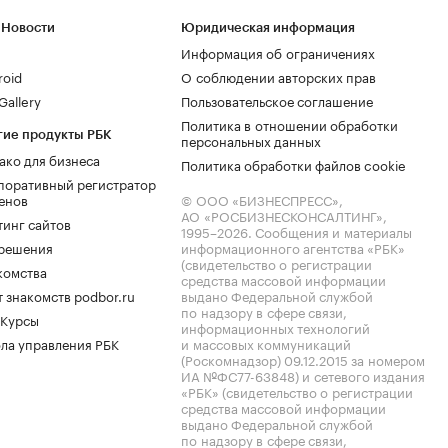
 Новости
Юридическая информация
Информация об ограничениях
roid
О соблюдении авторских прав
allery
Пользовательское соглашение
Политика в отношении обработки
гие продукты РБК
персональных данных
ако для бизнеса
Политика обработки файлов cookie
поративный регистратор
енов
© ООО «БИЗНЕСПРЕСС»,
АО «РОСБИЗНЕСКОНСАЛТИНГ»,
тинг сайтов
1995–2026
. Сообщения и материалы
.решения
информационного агентства «РБК»
(свидетельство о регистрации
комства
средства массовой информации
 знакомств podbor.ru
выдано Федеральной службой
по надзору в сфере связи,
 Курсы
информационных технологий
ла управления РБК
и массовых коммуникаций
(Роскомнадзор) 09.12.2015 за номером
ИА №ФС77-63848) и сетевого издания
«РБК» (свидетельство о регистрации
средства массовой информации
выдано Федеральной службой
по надзору в сфере связи,