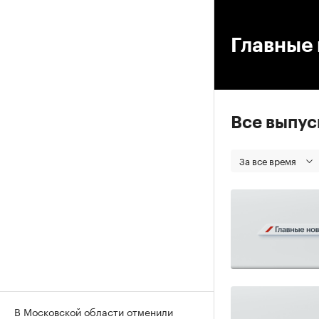
00
Главные 
Все выпу
За все время
В Московской области отменили