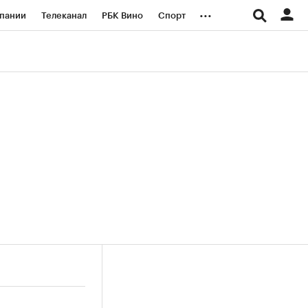
...
пании
Телеканал
РБК Вино
Спорт
ые проекты
Город
Стиль
Крипто
Спецпроекты СПб
логии и медиа
Финансы