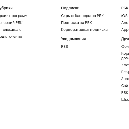
убрики
Подписки
РБК
рхив программ
Скрыть баннеры на РБК
iOS
ечерний РБК
Подписка на РБК
And
 телеканале
Корпоративная подписка
AppG
одключение
Уведомления
Дру
RSS
Обл
Кор
дом
Хос
Рег
Зна
Сайт
РБК
Шко