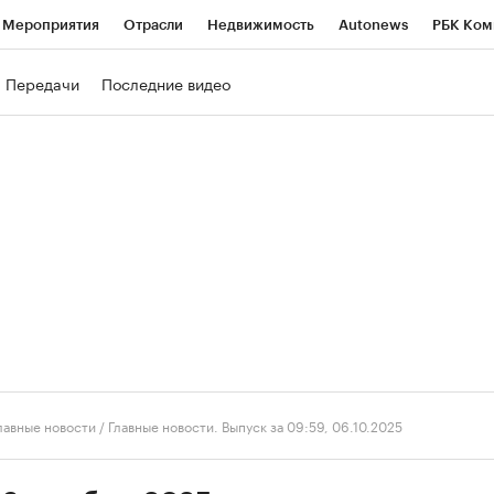
Мероприятия
Отрасли
Недвижимость
Autonews
РБК Ком
ние
РБК Курсы
РБК Life
Тренды
Визионеры
Национальн
Передачи
Последние видео
б
Исследования
Кредитные рейтинги
Франшизы
Газета
роверка контрагентов
Политика
Экономика
Бизнес
Техно
лавные новости
/
Главные новости. Выпуск за 09:59, 06.10.2025