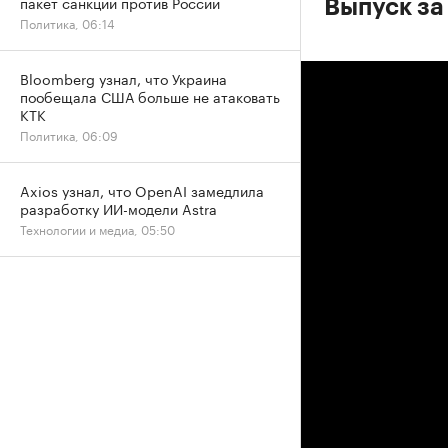
пакет санкций против России
Выпуск за
Политика, 06:14
Bloomberg узнал, что Украина
пообещала США больше не атаковать
КТК
Политика, 06:09
Axios узнал, что OpenAI замедлила
разработку ИИ-модели Astra
Технологии и медиа, 05:50