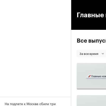
00
Главные 
Все выпу
За все время
На подлете к Москве сбили три