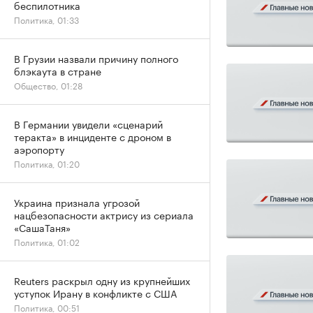
беспилотника
Политика, 01:33
В Грузии назвали причину полного
блэкаута в стране
Общество, 01:28
В Германии увидели «сценарий
теракта» в инциденте с дроном в
аэропорту
Политика, 01:20
Украина признала угрозой
нацбезопасности актрису из сериала
«СашаТаня»
Политика, 01:02
Reuters раскрыл одну из крупнейших
уступок Ирану в конфликте с США
Политика, 00:51