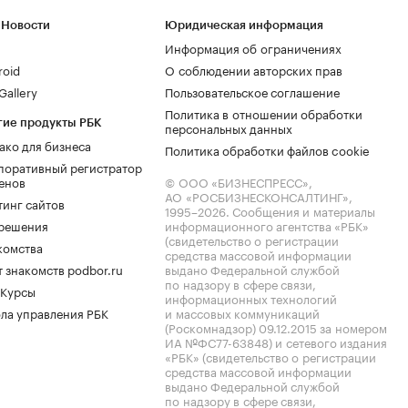
 Новости
Юридическая информация
Информация об ограничениях
roid
О соблюдении авторских прав
allery
Пользовательское соглашение
Политика в отношении обработки
гие продукты РБК
персональных данных
ако для бизнеса
Политика обработки файлов cookie
поративный регистратор
енов
© ООО «БИЗНЕСПРЕСС»,
АО «РОСБИЗНЕСКОНСАЛТИНГ»,
тинг сайтов
1995–2026
. Сообщения и материалы
.решения
информационного агентства «РБК»
(свидетельство о регистрации
комства
средства массовой информации
 знакомств podbor.ru
выдано Федеральной службой
по надзору в сфере связи,
 Курсы
информационных технологий
ла управления РБК
и массовых коммуникаций
(Роскомнадзор) 09.12.2015 за номером
ИА №ФС77-63848) и сетевого издания
«РБК» (свидетельство о регистрации
средства массовой информации
выдано Федеральной службой
по надзору в сфере связи,