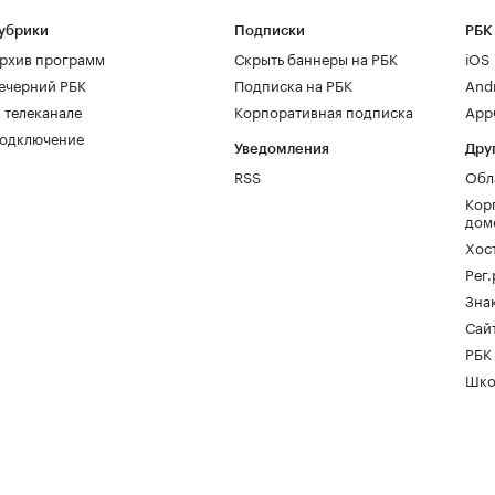
убрики
Подписки
РБК
рхив программ
Скрыть баннеры на РБК
iOS
ечерний РБК
Подписка на РБК
And
 телеканале
Корпоративная подписка
AppG
одключение
Уведомления
Дру
RSS
Обл
Кор
дом
Хос
Рег
Зна
Сайт
РБК
Шко