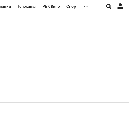
...
пании
Телеканал
РБК Вино
Спорт
ые проекты
Город
Стиль
Крипто
Спецпроекты СПб
логии и медиа
Финансы