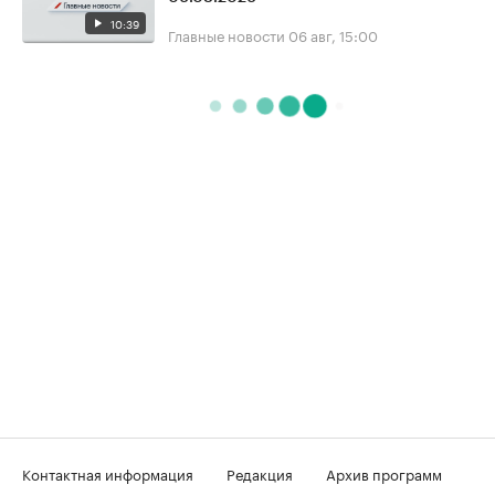
10:39
Главные новости
06 авг, 15:00
Контактная информация
Редакция
Архив программ