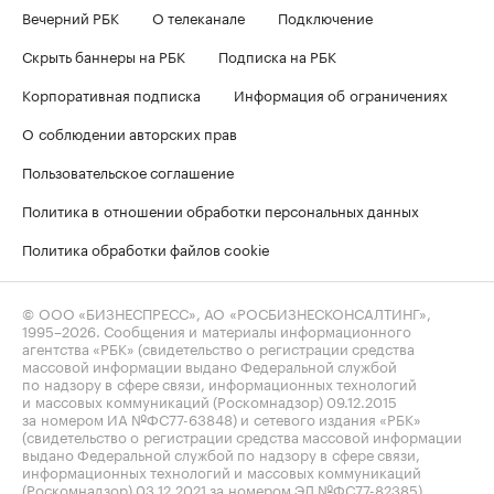
Вечерний РБК
О телеканале
Подключение
Скрыть баннеры на РБК
Подписка на РБК
Корпоративная подписка
Информация об ограничениях
О соблюдении авторских прав
Пользовательское соглашение
Политика в отношении обработки персональных данных
Политика обработки файлов cookie
© ООО «БИЗНЕСПРЕСС», АО «РОСБИЗНЕСКОНСАЛТИНГ»,
1995–2026
. Сообщения и материалы информационного
агентства «РБК» (свидетельство о регистрации средства
массовой информации выдано Федеральной службой
по надзору в сфере связи, информационных технологий
и массовых коммуникаций (Роскомнадзор) 09.12.2015
за номером ИА №ФС77-63848) и сетевого издания «РБК»
(свидетельство о регистрации средства массовой информации
выдано Федеральной службой по надзору в сфере связи,
информационных технологий и массовых коммуникаций
(Роскомнадзор) 03.12.2021 за номером ЭЛ №ФС77-82385)