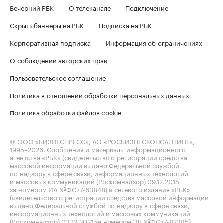
Вечерний РБК
О телеканале
Подключение
Скрыть баннеры на РБК
Подписка на РБК
Корпоративная подписка
Информация об ограничениях
О соблюдении авторских прав
Пользовательское соглашение
Политика в отношении обработки персональных данных
Политика обработки файлов cookie
© ООО «БИЗНЕСПРЕСС», АО «РОСБИЗНЕСКОНСАЛТИНГ»,
1995–2026
. Сообщения и материалы информационного
агентства «РБК» (свидетельство о регистрации средства
массовой информации выдано Федеральной службой
по надзору в сфере связи, информационных технологий
и массовых коммуникаций (Роскомнадзор) 09.12.2015
за номером ИА №ФС77-63848) и сетевого издания «РБК»
(свидетельство о регистрации средства массовой информации
выдано Федеральной службой по надзору в сфере связи,
информационных технологий и массовых коммуникаций
(Роскомнадзор) 03.12.2021 за номером ЭЛ №ФС77-82385)