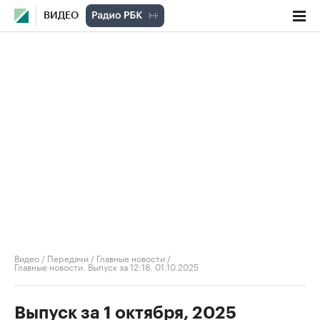
ВИДЕО
Видео
/
Передачи
/
Главные новости
/
Главные новости. Выпуск за 12:18, 01.10.2025
Выпуск за 1 октября, 2025