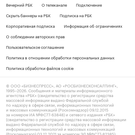
Вечерний РБК
О телеканале
Подключение
Скрыть баннеры на РБК
Подписка на РБК
Корпоративная подписка
Информация об ограничениях
О соблюдении авторских прав
Пользовательское соглашение
Политика в отношении обработки персональных данных
Политика обработки файлов cookie
© ООО «БИЗНЕСПРЕСС», АО «РОСБИЗНЕСКОНСАЛТИНГ»,
1995–2026
. Сообщения и материалы информационного
агентства «РБК» (свидетельство о регистрации средства
массовой информации выдано Федеральной службой
по надзору в сфере связи, информационных технологий
и массовых коммуникаций (Роскомнадзор) 09.12.2015
за номером ИА №ФС77-63848) и сетевого издания «РБК»
(свидетельство о регистрации средства массовой информации
выдано Федеральной службой по надзору в сфере связи,
информационных технологий и массовых коммуникаций
(Роскомнадзор) 03.12.2021 за номером ЭЛ №ФС77-82385)