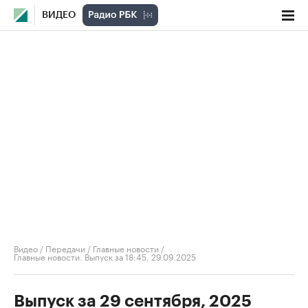
ВИДЕО
Видео
/
Передачи
/
Главные новости
/
Главные новости. Выпуск за 18:45, 29.09.2025
Выпуск за 29 сентября, 2025