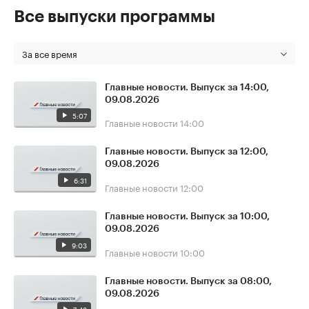
Все выпуски программы
За все время
Главные новости. Выпуск за 14:00,
09.08.2026
5:07
Главные новости
14:00
Главные новости. Выпуск за 12:00,
09.08.2026
6:31
Главные новости
12:00
Главные новости. Выпуск за 10:00,
09.08.2026
9:03
Главные новости
10:00
Главные новости. Выпуск за 08:00,
09.08.2026