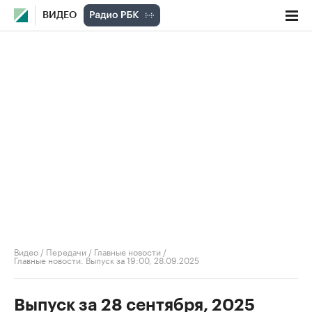
ВИДЕО
Видео
/
Передачи
/
Главные новости
/
Главные новости. Выпуск за 19:00, 28.09.2025
Выпуск за 28 сентября, 2025