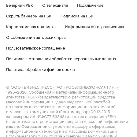
Вечерний РБК
О телеканале
Подключение
Скрыть баннеры на РБК
Подписка на РБК
Корпоративная подписка
Информация об ограничениях
О соблюдении авторских прав
Пользовательское соглашение
Политика в отношении обработки персональных данных
Политика обработки файлов cookie
© ООО «БИЗНЕСПРЕСС», АО «РОСБИЗНЕСКОНСАЛТИНГ»,
1995–2026
. Сообщения и материалы информационного
агентства «РБК» (свидетельство о регистрации средства
массовой информации выдано Федеральной службой
по надзору в сфере связи, информационных технологий
и массовых коммуникаций (Роскомнадзор) 09.12.2015
за номером ИА №ФС77-63848) и сетевого издания «РБК»
(свидетельство о регистрации средства массовой информации
выдано Федеральной службой по надзору в сфере связи,
информационных технологий и массовых коммуникаций
(Роскомнадзор) 03.12.2021 за номером ЭЛ №ФС77-82385)