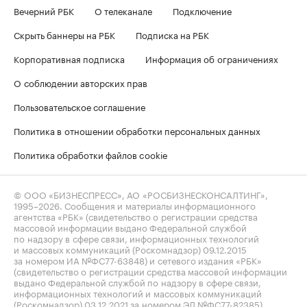
Вечерний РБК
О телеканале
Подключение
Скрыть баннеры на РБК
Подписка на РБК
Корпоративная подписка
Информация об ограничениях
О соблюдении авторских прав
Пользовательское соглашение
Политика в отношении обработки персональных данных
Политика обработки файлов cookie
© ООО «БИЗНЕСПРЕСС», АО «РОСБИЗНЕСКОНСАЛТИНГ»,
1995–2026
. Сообщения и материалы информационного
агентства «РБК» (свидетельство о регистрации средства
массовой информации выдано Федеральной службой
по надзору в сфере связи, информационных технологий
и массовых коммуникаций (Роскомнадзор) 09.12.2015
за номером ИА №ФС77-63848) и сетевого издания «РБК»
(свидетельство о регистрации средства массовой информации
выдано Федеральной службой по надзору в сфере связи,
информационных технологий и массовых коммуникаций
(Роскомнадзор) 03.12.2021 за номером ЭЛ №ФС77-82385)