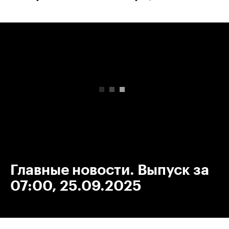
00:00
/
00:00
Главные новости. Выпуск за
07:00, 25.09.2025