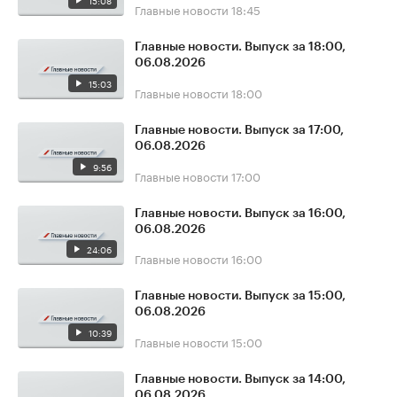
15:08
Главные новости
18:45
Главные новости. Выпуск за 18:00,
06.08.2026
15:03
Главные новости
18:00
Главные новости. Выпуск за 17:00,
06.08.2026
9:56
Главные новости
17:00
Главные новости. Выпуск за 16:00,
06.08.2026
24:06
Главные новости
16:00
Главные новости. Выпуск за 15:00,
06.08.2026
10:39
Главные новости
15:00
Главные новости. Выпуск за 14:00,
06.08.2026