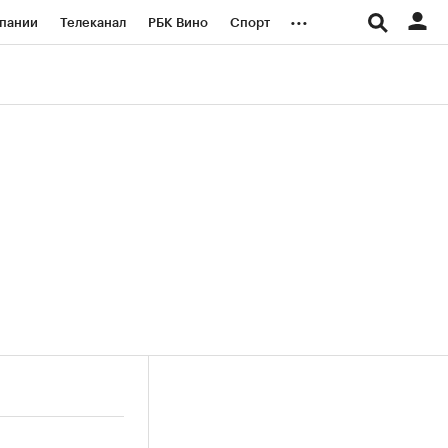
...
пании
Телеканал
РБК Вино
Спорт
ые проекты
Город
Стиль
Крипто
Спецпроекты СПб
логии и медиа
Финансы