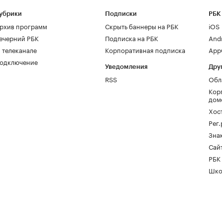
убрики
Подписки
РБК
рхив программ
Скрыть баннеры на РБК
iOS
ечерний РБК
Подписка на РБК
And
 телеканале
Корпоративная подписка
AppG
одключение
Уведомления
Дру
RSS
Обл
Кор
дом
Хос
Рег
Зна
Сайт
РБК
Шко