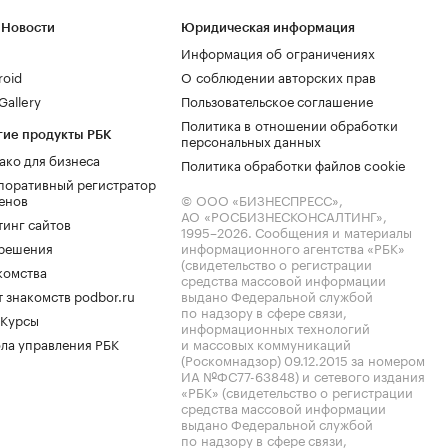
 Новости
Юридическая информация
Информация об ограничениях
roid
О соблюдении авторских прав
allery
Пользовательское соглашение
Политика в отношении обработки
гие продукты РБК
персональных данных
ако для бизнеса
Политика обработки файлов cookie
поративный регистратор
енов
© ООО «БИЗНЕСПРЕСС»,
АО «РОСБИЗНЕСКОНСАЛТИНГ»,
тинг сайтов
1995–2026
. Сообщения и материалы
.решения
информационного агентства «РБК»
(свидетельство о регистрации
комства
средства массовой информации
 знакомств podbor.ru
выдано Федеральной службой
по надзору в сфере связи,
 Курсы
информационных технологий
ла управления РБК
и массовых коммуникаций
(Роскомнадзор) 09.12.2015 за номером
ИА №ФС77-63848) и сетевого издания
«РБК» (свидетельство о регистрации
средства массовой информации
выдано Федеральной службой
по надзору в сфере связи,