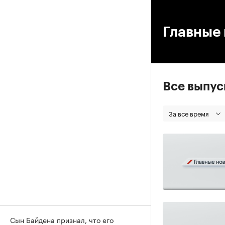
00
Главные 
Все выпу
За все время
Сын Байдена признал, что его