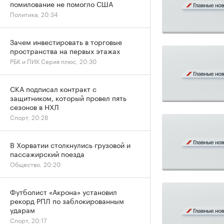
помилование не помогло США
Политика, 20:34
Зачем инвестировать в торговые
пространства на первых этажах
РБК и ПИК Серия плюс, 20:30
СКА подписал контракт с
защитником, который провел пять
сезонов в НХЛ
Спорт, 20:28
В Хорватии столкнулись грузовой и
пассажирский поезда
Общество, 20:20
Футболист «Акрона» установил
рекорд РПЛ по заблокированным
ударам
Спорт, 20:17