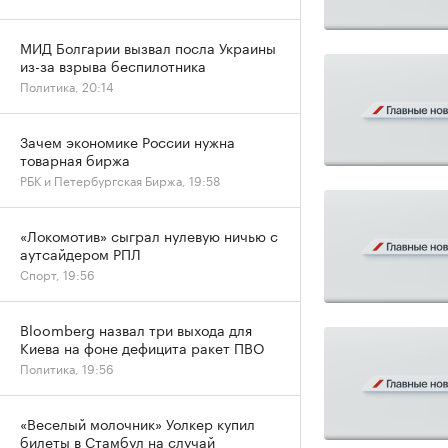
МИД Болгарии вызвал посла Украины
из-за взрыва беспилотника
Политика, 20:14
Зачем экономике России нужна
товарная биржа
РБК и Петербургская Биржа, 19:58
«Локомотив» сыграл нулевую ничью с
аутсайдером РПЛ
Спорт, 19:56
Bloomberg назвал три выхода для
Киева на фоне дефицита ракет ПВО
Политика, 19:56
«Веселый молочник» Уолкер купил
билеты в Стамбул на случай