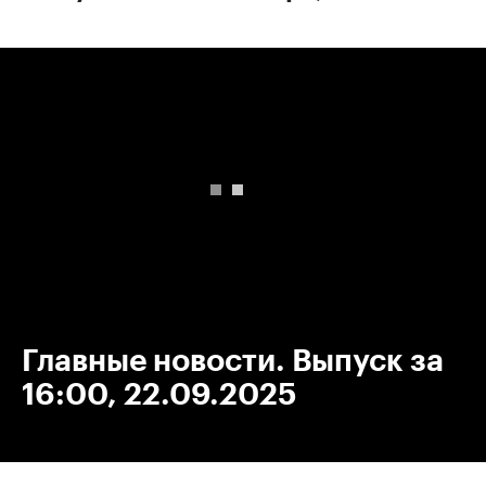
00:00
/
00:00
Главные новости. Выпуск за
16:00, 22.09.2025