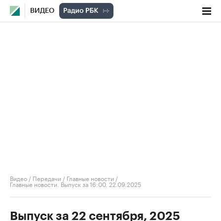
ВИДЕО
Видео
/
Передачи
/
Главные новости
/
Главные новости. Выпуск за 16:00, 22.09.2025
Выпуск за 22 сентября, 2025