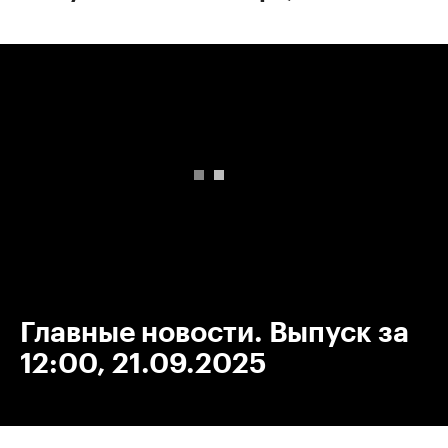
00:00
/
00:00
Главные новости. Выпуск за
12:00, 21.09.2025