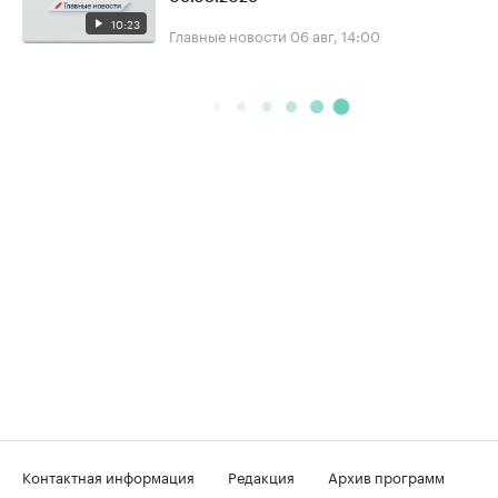
10:23
Главные новости
06 авг, 14:00
Контактная информация
Редакция
Архив программ