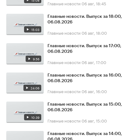
15:08
Главные новости
06 авг, 18:45
Главные новости. Выпуск за 18:00,
06.08.2026
15:03
Главные новости
06 авг, 18:00
Главные новости. Выпуск за 17:00,
06.08.2026
9:56
Главные новости
06 авг, 17:00
Главные новости. Выпуск за 16:00,
06.08.2026
24:06
Главные новости
06 авг, 16:00
Главные новости. Выпуск за 15:00,
06.08.2026
10:39
Главные новости
06 авг, 15:00
Главные новости. Выпуск за 14:00,
06.08.2026