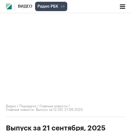
ВИДЕО
Видео
/
Передачи
/
Главные новости
/
Главные новости. Выпуск за 12:00, 21.09.2025
Выпуск за 21 сентября, 2025