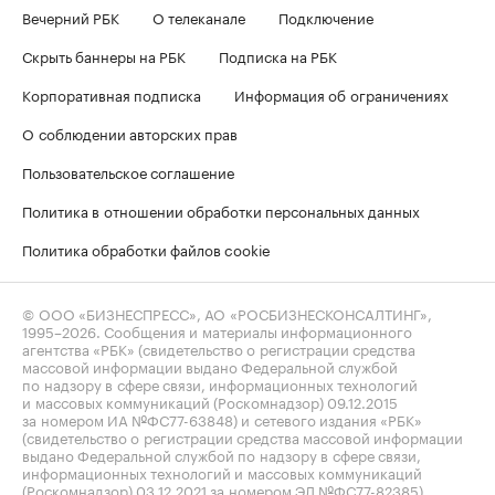
Вечерний РБК
О телеканале
Подключение
Скрыть баннеры на РБК
Подписка на РБК
Корпоративная подписка
Информация об ограничениях
О соблюдении авторских прав
Пользовательское соглашение
Политика в отношении обработки персональных данных
Политика обработки файлов cookie
© ООО «БИЗНЕСПРЕСС», АО «РОСБИЗНЕСКОНСАЛТИНГ»,
1995–2026
. Сообщения и материалы информационного
агентства «РБК» (свидетельство о регистрации средства
массовой информации выдано Федеральной службой
по надзору в сфере связи, информационных технологий
и массовых коммуникаций (Роскомнадзор) 09.12.2015
за номером ИА №ФС77-63848) и сетевого издания «РБК»
(свидетельство о регистрации средства массовой информации
выдано Федеральной службой по надзору в сфере связи,
информационных технологий и массовых коммуникаций
(Роскомнадзор) 03.12.2021 за номером ЭЛ №ФС77-82385)