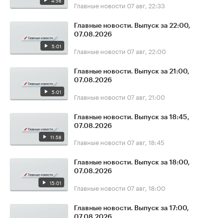
4:58
Главные новости
07 авг, 22:33
Главные новости. Выпуск за 22:00,
07.08.2026
5:01
Главные новости
07 авг, 22:00
Главные новости. Выпуск за 21:00,
07.08.2026
5:01
Главные новости
07 авг, 21:00
Главные новости. Выпуск за 18:45,
07.08.2026
11:58
Главные новости
07 авг, 18:45
Главные новости. Выпуск за 18:00,
07.08.2026
15:01
Главные новости
07 авг, 18:00
Главные новости. Выпуск за 17:00,
07.08.2026