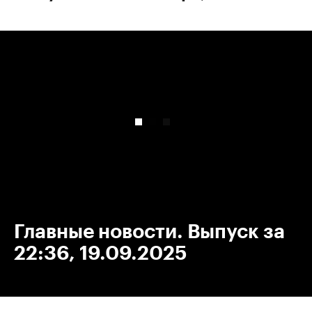
00:00
/
00:00
Главные новости. Выпуск за
22:36, 19.09.2025