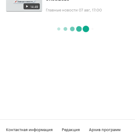
14:49
Главные новости
07 авг, 17:00
Контактная информация
Редакция
Архив программ