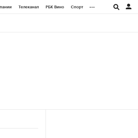
...
пании
Телеканал
РБК Вино
Спорт
ые проекты
Город
Стиль
Крипто
Спецпроекты СПб
логии и медиа
Финансы