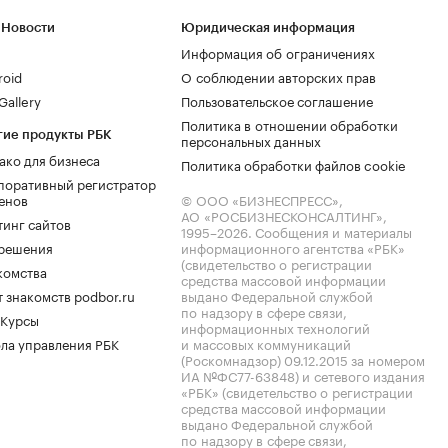
 Новости
Юридическая информация
Информация об ограничениях
roid
О соблюдении авторских прав
allery
Пользовательское соглашение
Политика в отношении обработки
гие продукты РБК
персональных данных
ако для бизнеса
Политика обработки файлов cookie
поративный регистратор
енов
© ООО «БИЗНЕСПРЕСС»,
АО «РОСБИЗНЕСКОНСАЛТИНГ»,
тинг сайтов
1995–2026
. Сообщения и материалы
.решения
информационного агентства «РБК»
(свидетельство о регистрации
комства
средства массовой информации
 знакомств podbor.ru
выдано Федеральной службой
по надзору в сфере связи,
 Курсы
информационных технологий
ла управления РБК
и массовых коммуникаций
(Роскомнадзор) 09.12.2015 за номером
ИА №ФС77-63848) и сетевого издания
«РБК» (свидетельство о регистрации
средства массовой информации
выдано Федеральной службой
по надзору в сфере связи,