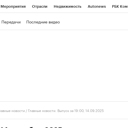
Мероприятия
Отрасли
Недвижимость
Autonews
РБК Ком
ние
РБК Курсы
РБК Life
Тренды
Визионеры
Национальн
Передачи
Последние видео
б
Исследования
Кредитные рейтинги
Франшизы
Газета
роверка контрагентов
Политика
Экономика
Бизнес
Техно
лавные новости
/
Главные новости. Выпуск за 19:00, 14.09.2025