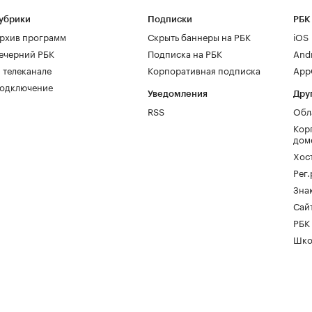
убрики
Подписки
РБК
рхив программ
Скрыть баннеры на РБК
iOS
ечерний РБК
Подписка на РБК
And
 телеканале
Корпоративная подписка
AppG
одключение
Уведомления
Дру
RSS
Обл
Кор
дом
Хос
Рег
Зна
Сайт
РБК
Шко