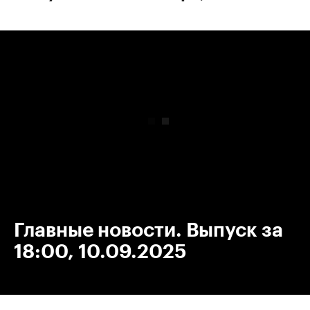
00:00
/
00:00
Главные новости. Выпуск за
18:00, 10.09.2025