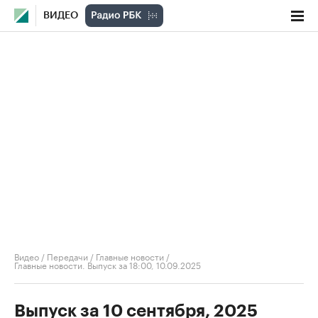
ВИДЕО
Видео
/
Передачи
/
Главные новости
/
Главные новости. Выпуск за 18:00, 10.09.2025
Выпуск за 10 сентября, 2025