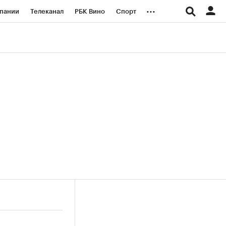
...
пании
Телеканал
РБК Вино
Спорт
ые проекты
Город
Стиль
Крипто
Спецпроекты СПб
логии и медиа
Финансы