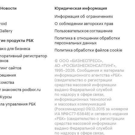
 Новости
Юридическая информация
Информация об ограничениях
roid
О соблюдении авторских прав
allery
Пользовательское соглашение
Политика в отношении обработки
гие продукты РБК
персональных данных
ако для бизнеса
Политика обработки файлов cookie
поративный регистратор
енов
© ООО «БИЗНЕСПРЕСС»,
АО «РОСБИЗНЕСКОНСАЛТИНГ»,
тинг сайтов
1995–2026
. Сообщения и материалы
.решения
информационного агентства «РБК»
(свидетельство о регистрации
комства
средства массовой информации
 знакомств podbor.ru
выдано Федеральной службой
по надзору в сфере связи,
 Курсы
информационных технологий
ла управления РБК
и массовых коммуникаций
(Роскомнадзор) 09.12.2015 за номером
ИА №ФС77-63848) и сетевого издания
«РБК» (свидетельство о регистрации
средства массовой информации
выдано Федеральной службой
по надзору в сфере связи,