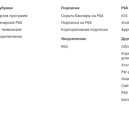
убрики
Подписки
РБК
рхив программ
Скрыть баннеры на РБК
iOS
ечерний РБК
Подписка на РБК
And
 телеканале
Корпоративная подписка
AppG
одключение
Уведомления
Дру
RSS
Обл
Кор
дом
Хос
Рег
Зна
Сайт
РБК
Шко