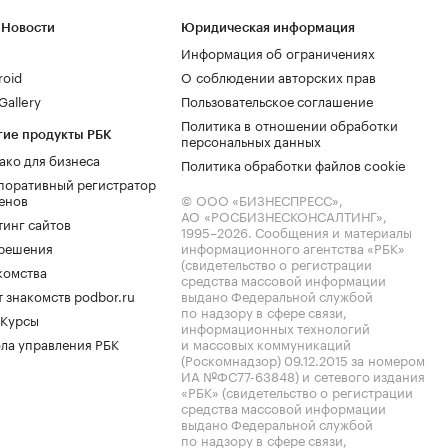
 Новости
Юридическая информация
Информация об ограничениях
roid
О соблюдении авторских прав
allery
Пользовательское соглашение
Политика в отношении обработки
гие продукты РБК
персональных данных
ако для бизнеса
Политика обработки файлов cookie
поративный регистратор
енов
© ООО «БИЗНЕСПРЕСС»,
АО «РОСБИЗНЕСКОНСАЛТИНГ»,
тинг сайтов
1995–2026
. Сообщения и материалы
.решения
информационного агентства «РБК»
(свидетельство о регистрации
комства
средства массовой информации
 знакомств podbor.ru
выдано Федеральной службой
по надзору в сфере связи,
 Курсы
информационных технологий
ла управления РБК
и массовых коммуникаций
(Роскомнадзор) 09.12.2015 за номером
ИА №ФС77-63848) и сетевого издания
«РБК» (свидетельство о регистрации
средства массовой информации
выдано Федеральной службой
по надзору в сфере связи,