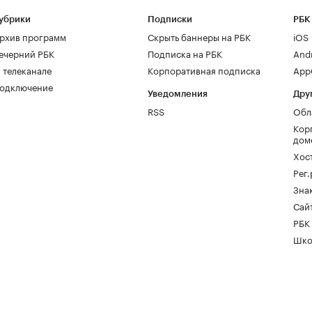
убрики
Подписки
РБК
рхив программ
Скрыть баннеры на РБК
iOS
ечерний РБК
Подписка на РБК
And
 телеканале
Корпоративная подписка
AppG
одключение
Уведомления
Дру
RSS
Обл
Кор
дом
Хос
Рег
Зна
Сайт
РБК
Шко