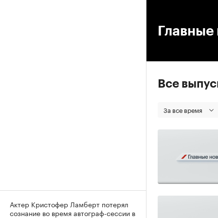
00
Главные 
Все выпу
За все время
Актер Кристофер Ламберт потерял
сознание во время автограф-сессии в