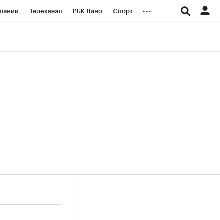
...
пании
Телеканал
РБК Вино
Спорт
ые проекты
Город
Стиль
Крипто
Спецпроекты СПб
логии и медиа
Финансы