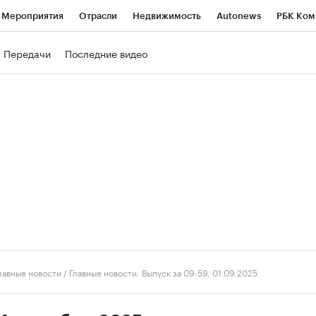
Мероприятия
Отрасли
Недвижимость
Autonews
РБК Ком
ние
РБК Курсы
РБК Life
Тренды
Визионеры
Национальн
Передачи
Последние видео
б
Исследования
Кредитные рейтинги
Франшизы
Газета
роверка контрагентов
Политика
Экономика
Бизнес
Техно
лавные новости
/
Главные новости. Выпуск за 09:59, 01.09.2025