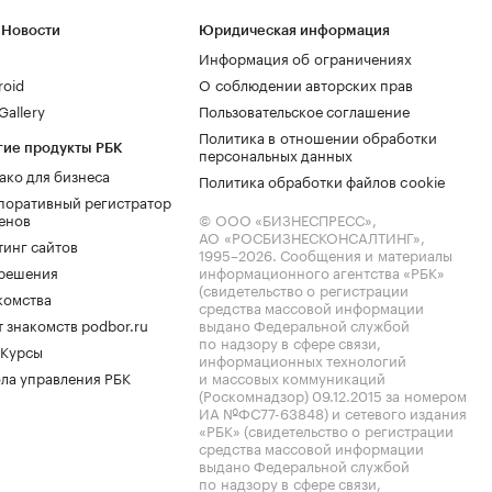
 Новости
Юридическая информация
Информация об ограничениях
roid
О соблюдении авторских прав
allery
Пользовательское соглашение
Политика в отношении обработки
гие продукты РБК
персональных данных
ако для бизнеса
Политика обработки файлов cookie
поративный регистратор
енов
© ООО «БИЗНЕСПРЕСС»,
АО «РОСБИЗНЕСКОНСАЛТИНГ»,
тинг сайтов
1995–2026
. Сообщения и материалы
.решения
информационного агентства «РБК»
(свидетельство о регистрации
комства
средства массовой информации
 знакомств podbor.ru
выдано Федеральной службой
по надзору в сфере связи,
 Курсы
информационных технологий
ла управления РБК
и массовых коммуникаций
(Роскомнадзор) 09.12.2015 за номером
ИА №ФС77-63848) и сетевого издания
«РБК» (свидетельство о регистрации
средства массовой информации
выдано Федеральной службой
по надзору в сфере связи,