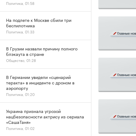
Политика, 01:58
На подлете к Москве сбили три
беспилотника
Политика, 01:33
В Грузии назвали причину полного
блэкаута в стране
Общество, 01:28
В Германии увидели «сценарий
теракта» в инциденте с дроном в
аэропорту
Политика, 01:20
Украина признала угрозой
нацбезопасности актрису из сериала
«СашаТаня»
Политика, 01:02