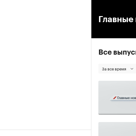
00
Главные 
Все выпу
За все время