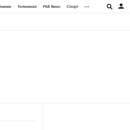
...
пании
Телеканал
РБК Вино
Спорт
ые проекты
Город
Стиль
Крипто
Спецпроекты СПб
логии и медиа
Финансы