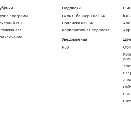
убрики
Подписки
РБК
рхив программ
Скрыть баннеры на РБК
iOS
ечерний РБК
Подписка на РБК
And
 телеканале
Корпоративная подписка
AppG
одключение
Уведомления
Дру
RSS
Обл
Кор
дом
Хос
Рег
Зна
Сайт
РБК
Шко