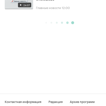
24:07
Главные новости
12:00
Контактная информация
Редакция
Архив программ