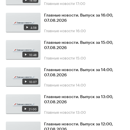
14:49
Главные новости
17:00
Главные новости. Выпуск за 16:00,
07.08.2026
4:58
Главные новости
16:00
Главные новости. Выпуск за 15:00,
07.08.2026
10:48
Главные новости
15:00
Главные новости. Выпуск за 14:00,
07.08.2026
10:07
Главные новости
14:00
Главные новости. Выпуск за 13:00,
07.08.2026
21:00
Главные новости
13:00
Главные новости. Выпуск за 12:00,
07.08.2026