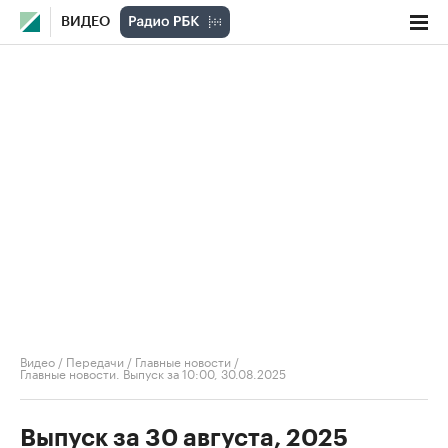
ВИДЕО
Видео
/
Передачи
/
Главные новости
/
Главные новости. Выпуск за 10:00, 30.08.2025
Выпуск за 30 августа, 2025