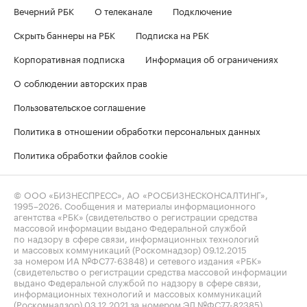
Вечерний РБК
О телеканале
Подключение
Скрыть баннеры на РБК
Подписка на РБК
Корпоративная подписка
Информация об ограничениях
О соблюдении авторских прав
Пользовательское соглашение
Политика в отношении обработки персональных данных
Политика обработки файлов cookie
© ООО «БИЗНЕСПРЕСС», АО «РОСБИЗНЕСКОНСАЛТИНГ»,
1995–2026
. Сообщения и материалы информационного
агентства «РБК» (свидетельство о регистрации средства
массовой информации выдано Федеральной службой
по надзору в сфере связи, информационных технологий
и массовых коммуникаций (Роскомнадзор) 09.12.2015
за номером ИА №ФС77-63848) и сетевого издания «РБК»
(свидетельство о регистрации средства массовой информации
выдано Федеральной службой по надзору в сфере связи,
информационных технологий и массовых коммуникаций
(Роскомнадзор) 03.12.2021 за номером ЭЛ №ФС77-82385)