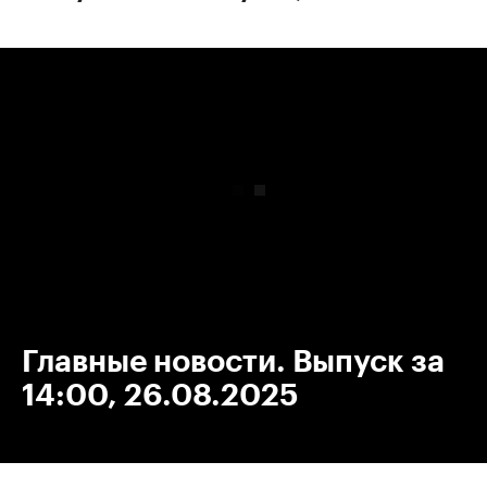
00:00
/
00:00
Главные новости. Выпуск за
14:00, 26.08.2025