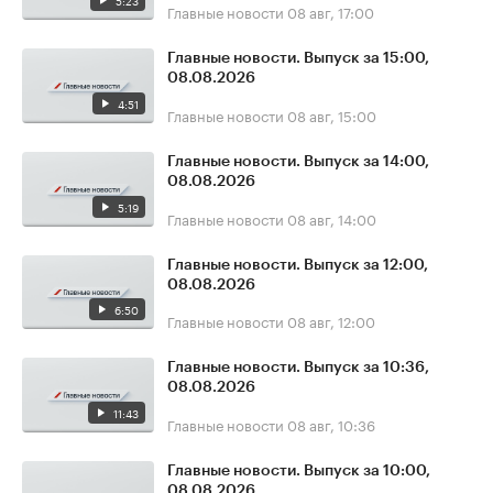
5:23
Главные новости
08 авг, 17:00
Главные новости. Выпуск за 15:00,
08.08.2026
4:51
Главные новости
08 авг, 15:00
Главные новости. Выпуск за 14:00,
08.08.2026
5:19
Главные новости
08 авг, 14:00
Главные новости. Выпуск за 12:00,
08.08.2026
6:50
Главные новости
08 авг, 12:00
Главные новости. Выпуск за 10:36,
08.08.2026
11:43
Главные новости
08 авг, 10:36
Главные новости. Выпуск за 10:00,
08.08.2026