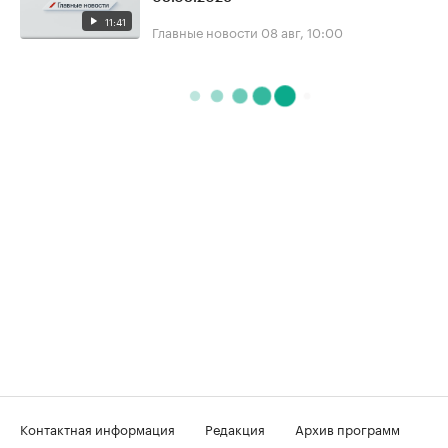
11:41
Главные новости
08 авг, 10:00
Контактная информация
Редакция
Архив программ