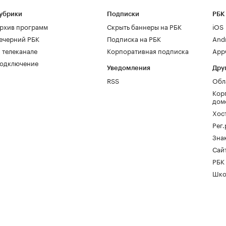
убрики
Подписки
РБК
рхив программ
Скрыть баннеры на РБК
iOS
ечерний РБК
Подписка на РБК
And
 телеканале
Корпоративная подписка
AppG
одключение
Уведомления
Дру
RSS
Обл
Кор
дом
Хос
Рег
Зна
Сайт
РБК
Шко