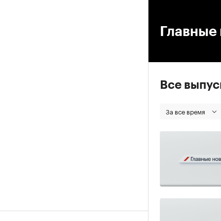
00
Главные 
Все выпу
За все время