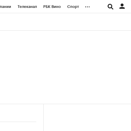
...
пании
Телеканал
РБК Вино
Спорт
ые проекты
Город
Стиль
Крипто
Спецпроекты СПб
логии и медиа
Финансы