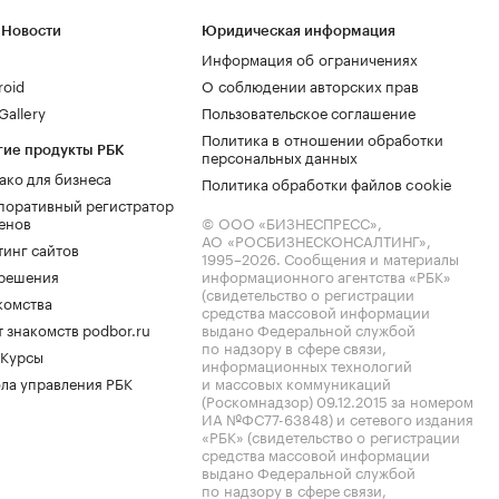
 Новости
Юридическая информация
Информация об ограничениях
roid
О соблюдении авторских прав
allery
Пользовательское соглашение
Политика в отношении обработки
гие продукты РБК
персональных данных
ако для бизнеса
Политика обработки файлов cookie
поративный регистратор
енов
© ООО «БИЗНЕСПРЕСС»,
АО «РОСБИЗНЕСКОНСАЛТИНГ»,
тинг сайтов
1995–2026
. Сообщения и материалы
.решения
информационного агентства «РБК»
(свидетельство о регистрации
комства
средства массовой информации
 знакомств podbor.ru
выдано Федеральной службой
по надзору в сфере связи,
 Курсы
информационных технологий
ла управления РБК
и массовых коммуникаций
(Роскомнадзор) 09.12.2015 за номером
ИА №ФС77-63848) и сетевого издания
«РБК» (свидетельство о регистрации
средства массовой информации
выдано Федеральной службой
по надзору в сфере связи,