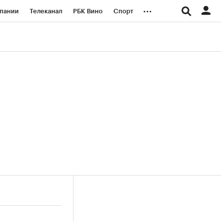
...
пании
Телеканал
РБК Вино
Спорт
ые проекты
Город
Стиль
Крипто
Спецпроекты СПб
логии и медиа
Финансы