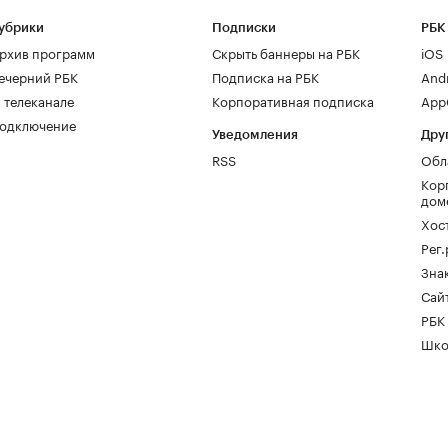
убрики
Подписки
РБК
рхив программ
Скрыть баннеры на РБК
iOS
ечерний РБК
Подписка на РБК
And
 телеканале
Корпоративная подписка
AppG
одключение
Уведомления
Дру
RSS
Обл
Кор
дом
Хос
Рег
Зна
Сайт
РБК
Шко