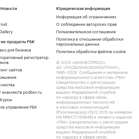
 Новости
Юридическая информация
Информация об ограничениях
roid
О соблюдении авторских прав
allery
Пользовательское соглашение
Политика в отношении обработки
гие продукты РБК
персональных данных
ако для бизнеса
Политика обработки файлов cookie
поративный регистратор
енов
© ООО «БИЗНЕСПРЕСС»,
АО «РОСБИЗНЕСКОНСАЛТИНГ»,
тинг сайтов
1995–2026
. Сообщения и материалы
.решения
информационного агентства «РБК»
(свидетельство о регистрации
комства
средства массовой информации
 знакомств podbor.ru
выдано Федеральной службой
по надзору в сфере связи,
 Курсы
информационных технологий
ла управления РБК
и массовых коммуникаций
(Роскомнадзор) 09.12.2015 за номером
ИА №ФС77-63848) и сетевого издания
«РБК» (свидетельство о регистрации
средства массовой информации
выдано Федеральной службой
по надзору в сфере связи,