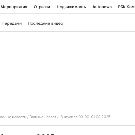
Мероприятия
Отрасли
Недвижимость
Autonews
РБК Ком
ние
РБК Курсы
РБК Life
Тренды
Визионеры
Национальн
Передачи
Последние видео
б
Исследования
Кредитные рейтинги
Франшизы
Газета
роверка контрагентов
Политика
Экономика
Бизнес
Техно
лавные новости
/
Главные новости. Выпуск за 09:00, 01.08.2025