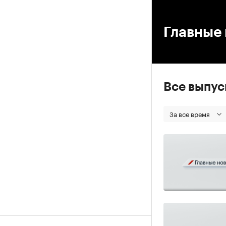
00
Главные 
Все выпу
За все время