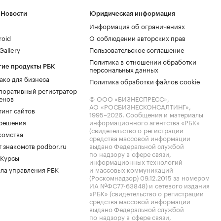
 Новости
Юридическая информация
Информация об ограничениях
roid
О соблюдении авторских прав
allery
Пользовательское соглашение
Политика в отношении обработки
гие продукты РБК
персональных данных
ако для бизнеса
Политика обработки файлов cookie
поративный регистратор
енов
© ООО «БИЗНЕСПРЕСС»,
АО «РОСБИЗНЕСКОНСАЛТИНГ»,
тинг сайтов
1995–2026
. Сообщения и материалы
.решения
информационного агентства «РБК»
(свидетельство о регистрации
комства
средства массовой информации
 знакомств podbor.ru
выдано Федеральной службой
по надзору в сфере связи,
 Курсы
информационных технологий
ла управления РБК
и массовых коммуникаций
(Роскомнадзор) 09.12.2015 за номером
ИА №ФС77-63848) и сетевого издания
«РБК» (свидетельство о регистрации
средства массовой информации
выдано Федеральной службой
по надзору в сфере связи,