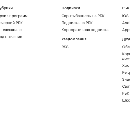
убрики
Подписки
РБК
рхив программ
Скрыть баннеры на РБК
iOS
ечерний РБК
Подписка на РБК
And
 телеканале
Корпоративная подписка
AppG
одключение
Уведомления
Дру
RSS
Обл
Кор
дом
Хос
Рег
Зна
Сайт
РБК
Шко