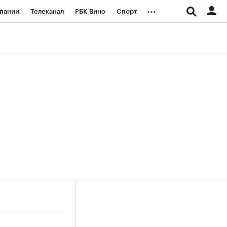
...
пании
Телеканал
РБК Вино
Спорт
ые проекты
Город
Стиль
Крипто
Спецпроекты СПб
логии и медиа
Финансы