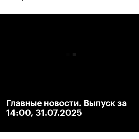
00:00
/
00:00
Главные новости. Выпуск за
14:00, 31.07.2025