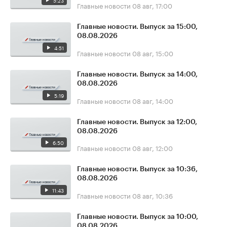
5:23
Главные новости
08 авг, 17:00
Главные новости. Выпуск за 15:00,
08.08.2026
4:51
Главные новости
08 авг, 15:00
Главные новости. Выпуск за 14:00,
08.08.2026
5:19
Главные новости
08 авг, 14:00
Главные новости. Выпуск за 12:00,
08.08.2026
6:50
Главные новости
08 авг, 12:00
Главные новости. Выпуск за 10:36,
08.08.2026
11:43
Главные новости
08 авг, 10:36
Главные новости. Выпуск за 10:00,
08.08.2026