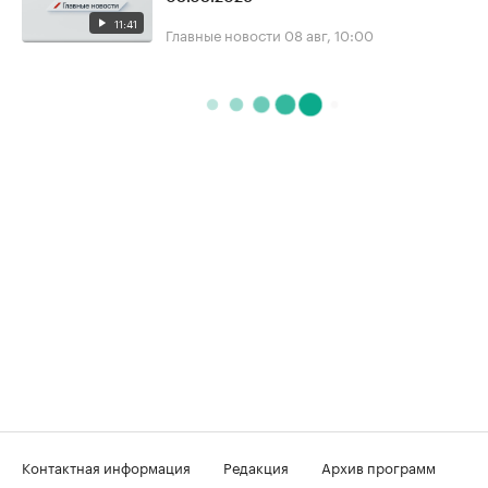
11:41
Главные новости
08 авг, 10:00
Контактная информация
Редакция
Архив программ