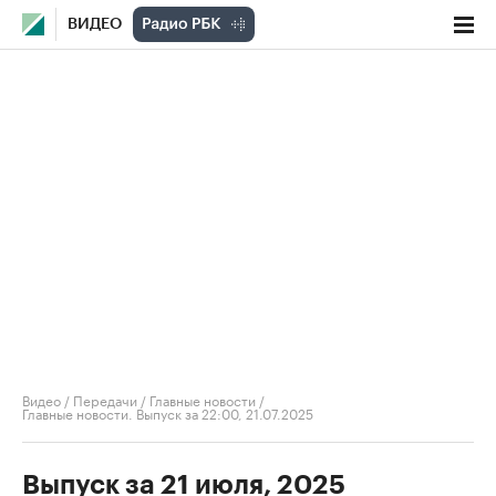
ВИДЕО
Видео
/
Передачи
/
Главные новости
/
Главные новости. Выпуск за 22:00, 21.07.2025
Выпуск за 21 июля, 2025