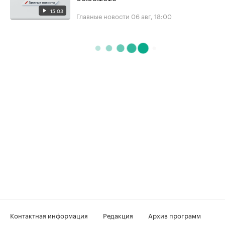
15:03
Главные новости
06 авг, 18:00
Контактная информация
Редакция
Архив программ