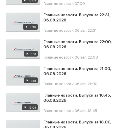
10:04
Главные новости
07:00
Главные новости. Выпуск за 22:31,
06.08.2026
4:50
Главные новости
06 авг, 22:31
Главные новости. Выпуск за 22:00,
06.08.2026
5:18
Главные новости
06 авг, 22:00
Главные новости. Выпуск за 21:00,
06.08.2026
4:51
Главные новости
06 авг, 21:00
Главные новости. Выпуск за 18:45,
06.08.2026
15:08
Главные новости
06 авг, 18:45
Главные новости. Выпуск за 18:00,
06.08.2026