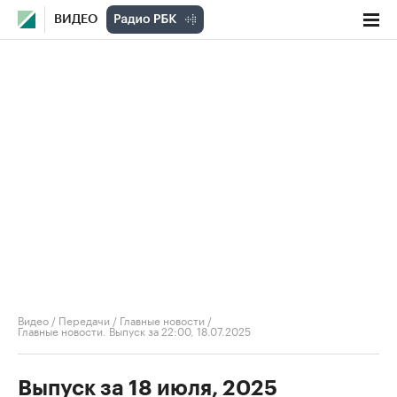
ВИДЕО
Видео
/
Передачи
/
Главные новости
/
Главные новости. Выпуск за 22:00, 18.07.2025
Выпуск за 18 июля, 2025