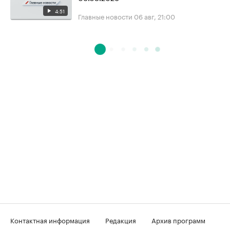
4:51
Главные новости
06 авг, 21:00
Контактная информация
Редакция
Архив программ