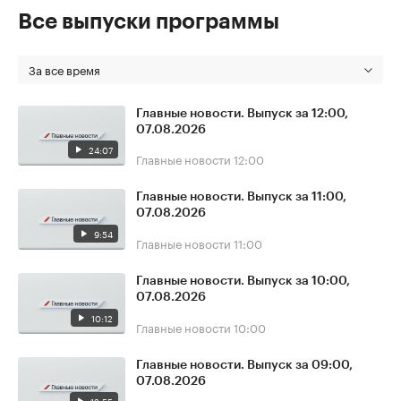
Все выпуски программы
За все время
Главные новости. Выпуск за 12:00,
07.08.2026
24:07
Главные новости
12:00
Главные новости. Выпуск за 11:00,
07.08.2026
9:54
Главные новости
11:00
Главные новости. Выпуск за 10:00,
07.08.2026
10:12
Главные новости
10:00
Главные новости. Выпуск за 09:00,
07.08.2026