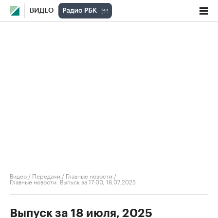
ВИДЕО
Видео
/
Передачи
/
Главные новости
/
Главные новости. Выпуск за 17:00, 18.07.2025
Выпуск за 18 июля, 2025