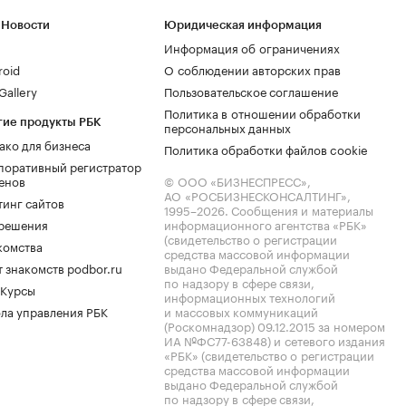
 Новости
Юридическая информация
Информация об ограничениях
roid
О соблюдении авторских прав
allery
Пользовательское соглашение
Политика в отношении обработки
гие продукты РБК
персональных данных
ако для бизнеса
Политика обработки файлов cookie
поративный регистратор
енов
© ООО «БИЗНЕСПРЕСС»,
АО «РОСБИЗНЕСКОНСАЛТИНГ»,
тинг сайтов
1995–2026
. Сообщения и материалы
.решения
информационного агентства «РБК»
(свидетельство о регистрации
комства
средства массовой информации
 знакомств podbor.ru
выдано Федеральной службой
по надзору в сфере связи,
 Курсы
информационных технологий
ла управления РБК
и массовых коммуникаций
(Роскомнадзор) 09.12.2015 за номером
ИА №ФС77-63848) и сетевого издания
«РБК» (свидетельство о регистрации
средства массовой информации
выдано Федеральной службой
по надзору в сфере связи,