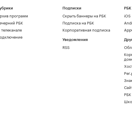
убрики
Подписки
РБК
рхив программ
Скрыть баннеры на РБК
iOS
ечерний РБК
Подписка на РБК
And
 телеканале
Корпоративная подписка
AppG
одключение
Уведомления
Дру
RSS
Обл
Кор
дом
Хос
Рег
Зна
Сайт
РБК
Шко