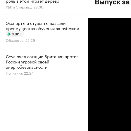
роль в этом играет дерево
Выпуск за
РБК и Старквуд, 22:30
Эксперты и студенты назвали
преимущества обучения за рубежом
РАДИО
Общество, 22:29
Сеул счел санкции Британии против
России угрозой своей
энергобезопасности
Политика, 22:24