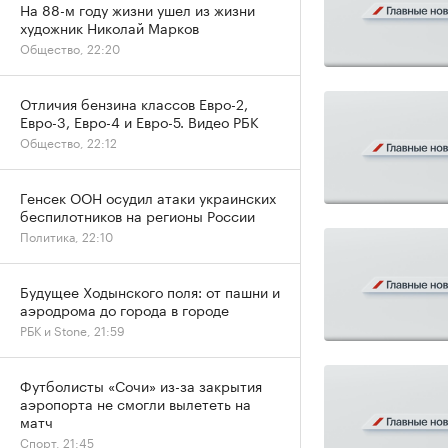
На 88-м году жизни ушел из жизни
художник Николай Марков
Общество, 22:20
Отличия бензина классов Евро-2,
Евро-3, Евро-4 и Евро-5. Видео РБК
Общество, 22:12
Генсек ООН осудил атаки украинских
беспилотников на регионы России
Политика, 22:10
Будущее Ходынского поля: от пашни и
аэродрома до города в городе
РБК и Stone, 21:59
Футболисты «Сочи» из-за закрытия
аэропорта не смогли вылететь на
матч
Спорт, 21:45