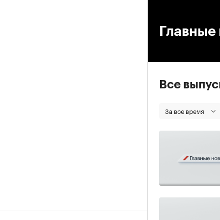
00
Главные 
Все выпу
За все время