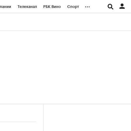
...
пании
Телеканал
РБК Вино
Спорт
ые проекты
Город
Стиль
Крипто
Спецпроекты СПб
логии и медиа
Финансы