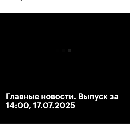
00:00
/
00:00
Главные новости. Выпуск за
14:00, 17.07.2025