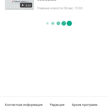
5:23
Главные новости
08 авг, 17:00
Контактная информация
Редакция
Архив программ