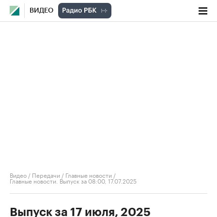
ВИДЕО
Видео
/
Передачи
/
Главные новости
/
Главные новости. Выпуск за 08:00, 17.07.2025
Выпуск за 17 июля, 2025