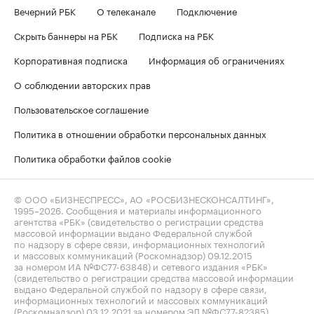
Вечерний РБК
О телеканале
Подключение
Скрыть баннеры на РБК
Подписка на РБК
Корпоративная подписка
Информация об ограничениях
О соблюдении авторских прав
Пользовательское соглашение
Политика в отношении обработки персональных данных
Политика обработки файлов cookie
© ООО «БИЗНЕСПРЕСС», АО «РОСБИЗНЕСКОНСАЛТИНГ»,
1995–2026
. Сообщения и материалы информационного
агентства «РБК» (свидетельство о регистрации средства
массовой информации выдано Федеральной службой
по надзору в сфере связи, информационных технологий
и массовых коммуникаций (Роскомнадзор) 09.12.2015
за номером ИА №ФС77-63848) и сетевого издания «РБК»
(свидетельство о регистрации средства массовой информации
выдано Федеральной службой по надзору в сфере связи,
информационных технологий и массовых коммуникаций
(Роскомнадзор) 03.12.2021 за номером ЭЛ №ФС77-82385)