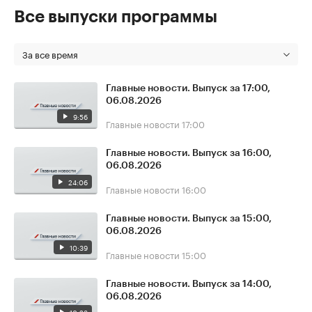
Все выпуски программы
За все время
Главные новости. Выпуск за 17:00,
06.08.2026
9:56
Главные новости
17:00
Главные новости. Выпуск за 16:00,
06.08.2026
24:06
Главные новости
16:00
Главные новости. Выпуск за 15:00,
06.08.2026
10:39
Главные новости
15:00
Главные новости. Выпуск за 14:00,
06.08.2026