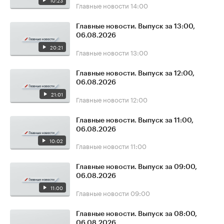
10:23
Главные новости
14:00
Главные новости. Выпуск за 13:00,
06.08.2026
20:21
Главные новости
13:00
Главные новости. Выпуск за 12:00,
06.08.2026
21:01
Главные новости
12:00
Главные новости. Выпуск за 11:00,
06.08.2026
10:02
Главные новости
11:00
Главные новости. Выпуск за 09:00,
06.08.2026
11:00
Главные новости
09:00
Главные новости. Выпуск за 08:00,
06.08.2026