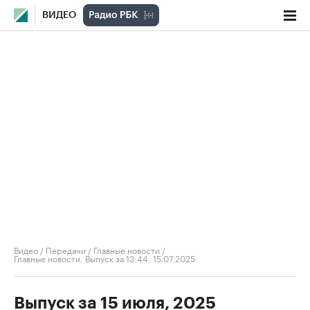
ВИДЕО
Видео
/
Передачи
/
Главные новости
/
Главные новости. Выпуск за 13:44, 15.07.2025
Выпуск за 15 июля, 2025