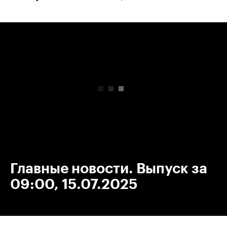
00:00
/
00:00
Главные новости. Выпуск за
09:00, 15.07.2025