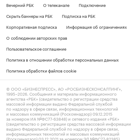
Вечерний РБК
О телеканале
Подключение
Скрыть баннеры на РБК
Подписка на РБК
Корпоративная подписка
Информация об ограничениях
О соблюдении авторских прав
Пользовательское соглашение
Политика в отношении обработки персональных данных
Политика обработки файлов cookie
© ООО «БИЗНЕСПРЕСС», АО «РОСБИЗНЕСКОНСАЛТИНГ»,
1995–2026
. Сообщения и материалы информационного
агентства «РБК» (свидетельство о регистрации средства
массовой информации выдано Федеральной службой
по надзору в сфере связи, информационных технологий
и массовых коммуникаций (Роскомнадзор) 09.12.2015
за номером ИА №ФС77-63848) и сетевого издания «РБК»
(свидетельство о регистрации средства массовой информации
выдано Федеральной службой по надзору в сфере связи,
информационных технологий и массовых коммуникаций
(Роскомнадзор) 03.12.2021 за номером ЭЛ №ФС77-82385)