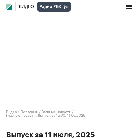
ВИДЕО
Видео
/
Передачи
/
Главные новости
/
Главные новости. Выпуск за 17:00, 11.07.2025
Выпуск за 11 июля, 2025