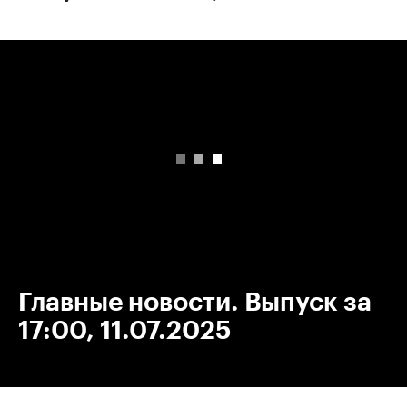
00:00
/
00:00
Главные новости. Выпуск за
17:00, 11.07.2025