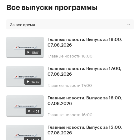
Все выпуски программы
За все время
Главные новости. Выпуск за 18:00,
07.08.2026
15:01
Главные новости
18:00
Главные новости. Выпуск за 17:00,
07.08.2026
14:49
Главные новости
17:00
Главные новости. Выпуск за 16:00,
07.08.2026
4:58
Главные новости
16:00
Главные новости. Выпуск за 15:00,
07.08.2026