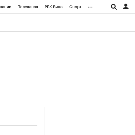
...
пании
Телеканал
РБК Вино
Спорт
ые проекты
Город
Стиль
Крипто
Спецпроекты СПб
логии и медиа
Финансы