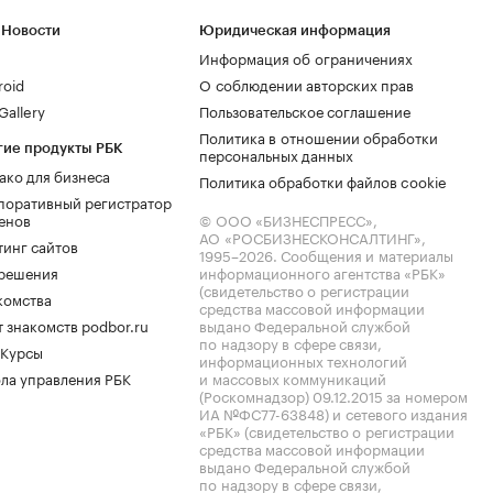
 Новости
Юридическая информация
Информация об ограничениях
roid
О соблюдении авторских прав
allery
Пользовательское соглашение
Политика в отношении обработки
гие продукты РБК
персональных данных
ако для бизнеса
Политика обработки файлов cookie
поративный регистратор
енов
© ООО «БИЗНЕСПРЕСС»,
АО «РОСБИЗНЕСКОНСАЛТИНГ»,
тинг сайтов
1995–2026
. Сообщения и материалы
.решения
информационного агентства «РБК»
(свидетельство о регистрации
комства
средства массовой информации
 знакомств podbor.ru
выдано Федеральной службой
по надзору в сфере связи,
 Курсы
информационных технологий
ла управления РБК
и массовых коммуникаций
(Роскомнадзор) 09.12.2015 за номером
ИА №ФС77-63848) и сетевого издания
«РБК» (свидетельство о регистрации
средства массовой информации
выдано Федеральной службой
по надзору в сфере связи,