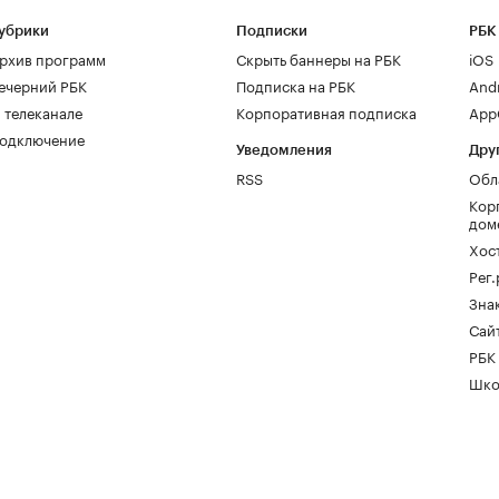
убрики
Подписки
РБК
рхив программ
Скрыть баннеры на РБК
iOS
ечерний РБК
Подписка на РБК
And
 телеканале
Корпоративная подписка
AppG
одключение
Уведомления
Дру
RSS
Обл
Кор
дом
Хос
Рег
Зна
Сайт
РБК
Шко