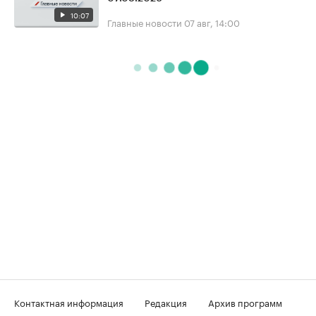
10:07
Главные новости
07 авг, 14:00
Контактная информация
Редакция
Архив программ