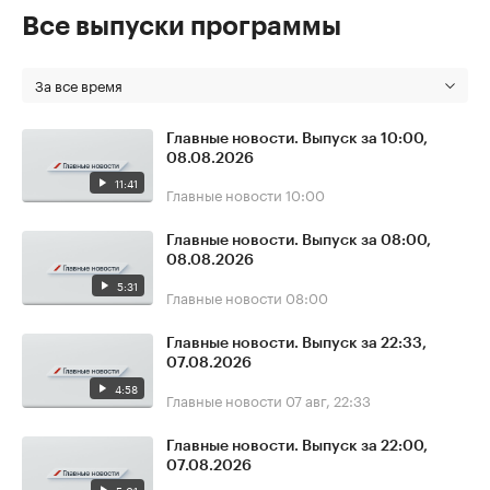
Все выпуски программы
За все время
Главные новости. Выпуск за 10:00,
08.08.2026
11:41
Главные новости
10:00
Главные новости. Выпуск за 08:00,
08.08.2026
5:31
Главные новости
08:00
Главные новости. Выпуск за 22:33,
07.08.2026
4:58
Главные новости
07 авг, 22:33
Главные новости. Выпуск за 22:00,
07.08.2026