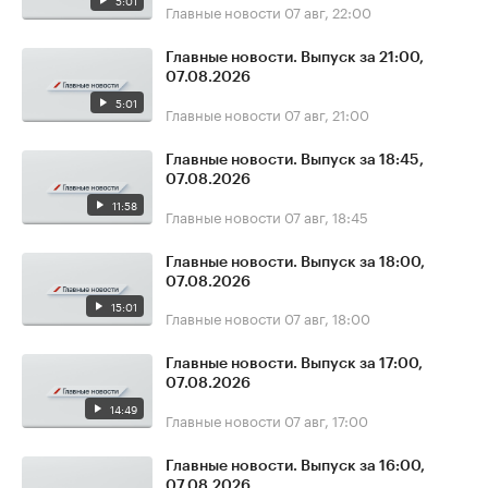
5:01
Главные новости
07 авг, 22:00
Главные новости. Выпуск за 21:00,
07.08.2026
5:01
Главные новости
07 авг, 21:00
Главные новости. Выпуск за 18:45,
07.08.2026
11:58
Главные новости
07 авг, 18:45
Главные новости. Выпуск за 18:00,
07.08.2026
15:01
Главные новости
07 авг, 18:00
Главные новости. Выпуск за 17:00,
07.08.2026
14:49
Главные новости
07 авг, 17:00
Главные новости. Выпуск за 16:00,
07.08.2026