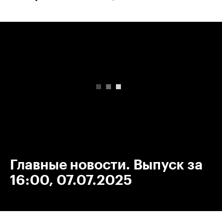
00:00
/
00:00
Главные новости. Выпуск за
16:00, 07.07.2025