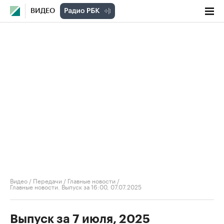
ВИДЕО
Видео
/
Передачи
/
Главные новости
/
Главные новости. Выпуск за 16:00, 07.07.2025
Выпуск за 7 июля, 2025