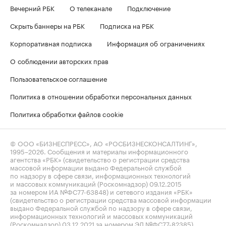
Вечерний РБК
О телеканале
Подключение
Скрыть баннеры на РБК
Подписка на РБК
Корпоративная подписка
Информация об ограничениях
О соблюдении авторских прав
Пользовательское соглашение
Политика в отношении обработки персональных данных
Политика обработки файлов cookie
© ООО «БИЗНЕСПРЕСС», АО «РОСБИЗНЕСКОНСАЛТИНГ»,
1995–2026
. Сообщения и материалы информационного
агентства «РБК» (свидетельство о регистрации средства
массовой информации выдано Федеральной службой
по надзору в сфере связи, информационных технологий
и массовых коммуникаций (Роскомнадзор) 09.12.2015
за номером ИА №ФС77-63848) и сетевого издания «РБК»
(свидетельство о регистрации средства массовой информации
выдано Федеральной службой по надзору в сфере связи,
информационных технологий и массовых коммуникаций
(Роскомнадзор) 03.12.2021 за номером ЭЛ №ФС77-82385)