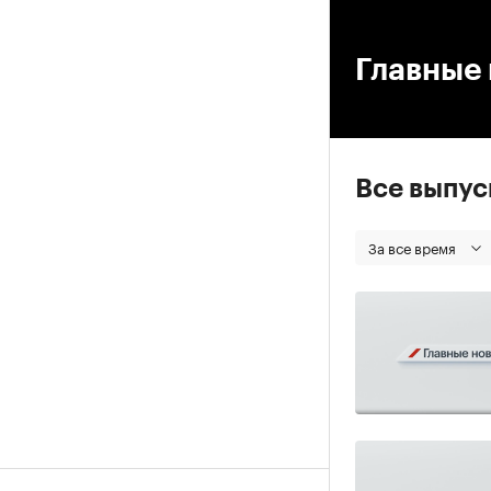
00
Главные 
Все выпу
За все время