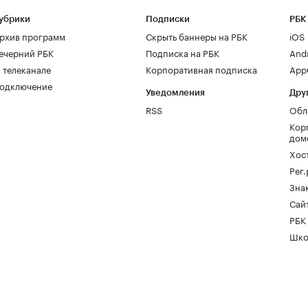
убрики
Подписки
РБК
рхив программ
Скрыть баннеры на РБК
iOS
ечерний РБК
Подписка на РБК
And
 телеканале
Корпоративная подписка
AppG
одключение
Уведомления
Дру
RSS
Обл
Кор
дом
Хос
Рег
Зна
Сайт
РБК
Шко