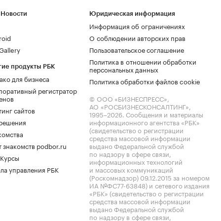
 Новости
Юридическая информация
Информация об ограничениях
roid
О соблюдении авторских прав
allery
Пользовательское соглашение
Политика в отношении обработки
гие продукты РБК
персональных данных
ако для бизнеса
Политика обработки файлов cookie
поративный регистратор
енов
© ООО «БИЗНЕСПРЕСС»,
АО «РОСБИЗНЕСКОНСАЛТИНГ»,
тинг сайтов
1995–2026
. Сообщения и материалы
.решения
информационного агентства «РБК»
(свидетельство о регистрации
комства
средства массовой информации
 знакомств podbor.ru
выдано Федеральной службой
по надзору в сфере связи,
 Курсы
информационных технологий
ла управления РБК
и массовых коммуникаций
(Роскомнадзор) 09.12.2015 за номером
ИА №ФС77-63848) и сетевого издания
«РБК» (свидетельство о регистрации
средства массовой информации
выдано Федеральной службой
по надзору в сфере связи,