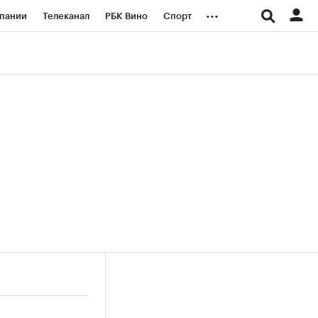
...
пании
Телеканал
РБК Вино
Спорт
ые проекты
Город
Стиль
Крипто
Спецпроекты СПб
логии и медиа
Финансы