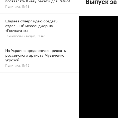
поставлять Киеву ракеты для Patriot
Выпуск за
Политика, 11:48
Шадаев отверг идею создать
отдельный мессенджер на
«Госуслугах»
Технологии и медиа, 11:47
На Украине предложили признать
российского артиста Музыченко
угрозой
Политика, 11:45